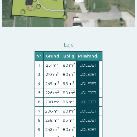
Leje
Nr.
Grund
Bolig
Pris/mnd.
2
2
1
251
m
80
m
UDLEJET
2
2
3
210
m
80
m
UDLEJET
2
2
4
249
m
95
m
UDLEJET
2
2
5
226
m
80
m
UDLEJET
2
2
6
288
m
95
m
UDLEJET
2
2
7
206
m
80
m
UDLEJET
2
2
8
238
m
95
m
UDLEJET
2
2
9
242
m
80
m
UDLEJET