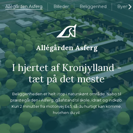
Allégården Asferg
Billeder
Beliggenhed
Byen
Allégården Asferg
I hjertet af Kronjylland -
tæt på det meste
Beliggenheden er helt i top i naturskønt område. Nabo til
præstegården i Asferg, gåafstand til skole, idræt og indkøb.
Kun 2 minutter fra motorvej E45, så du hurtigt kan komme,
hvorhen du vil.