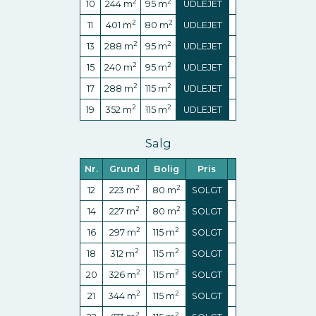
2
2
10
244
m
95
m
UDLEJET
2
2
11
401
m
80
m
UDLEJET
2
2
13
288
m
95
m
UDLEJET
2
2
15
240
m
95
m
UDLEJET
2
2
17
288
m
115
m
UDLEJET
2
2
19
352
m
115
m
UDLEJET
Salg
Nr.
Grund
Bolig
Pris
2
2
12
223
m
80
m
SOLGT
2
2
14
227
m
80
m
SOLGT
2
2
16
297
m
115
m
SOLGT
2
2
18
312
m
115
m
SOLGT
2
2
20
326
m
115
m
SOLGT
2
2
21
344
m
115
m
SOLGT
2
2