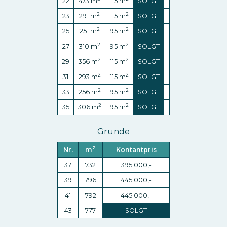
22
473
m
115
m
SOLGT
2
2
23
291
m
115
m
SOLGT
2
2
25
251
m
95
m
SOLGT
2
2
27
310
m
95
m
SOLGT
2
2
29
356
m
115
m
SOLGT
2
2
31
293
m
115
m
SOLGT
2
2
33
256
m
95
m
SOLGT
2
2
35
306
m
95
m
SOLGT
Grunde
2
Nr.
m
Kontantpris
37
732
395.000,-
39
796
445.000,-
41
792
445.000,-
43
777
SOLGT