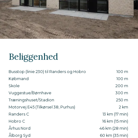
Beliggenhed
Busstop (linie 230) til Randers og Hobro
100 m
Købmand
100 m
Skole
200 m
Vuggestue/Børnhave
300 m
Træningshuset/Stadion
250 m
Motorvej E45 (Tilkørsel 38, Purhus)
2 km
Randers C
13 km (17 min)
Hobro C
16 km (15 min)
Århus Nord
46 km (28 min)
Ålborg Syd
60 km (35 min)