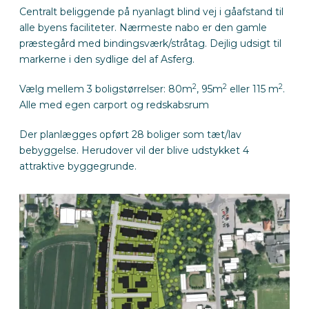
Centralt beliggende på nyanlagt blind vej i gåafstand til
alle byens faciliteter. Nærmeste nabo er den gamle
præstegård med bindingsværk/stråtag. Dejlig udsigt til
markerne i den sydlige del af Asferg.
2
2
2
Vælg mellem 3 boligstørrelser: 80m
, 95m
eller 115 m
.
Alle med egen carport og redskabsrum
Der planlægges opført 28 boliger som tæt/lav
bebyggelse. Herudover vil der blive udstykket 4
attraktive byggegrunde.