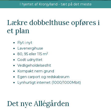
I hjertet af Kronjylland - tæt på det meste
Lækre dobbelthuse opføres i
et plan
Flyt i nyt
Lavenergihuse
2
80, 95 eller 115 m
Godt udnyttet
Vedligeholdelsesfrit
Kompakt nem grund
Egen carport og redskabsrum
Lynhurtigt internet (1000/1000Mbit)
Det nye Allégården